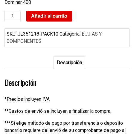
Dominar 400
10
Añadir al carrito
BUJIA
CENTRAL
SKU:
JL351218-PACK10
Categoría:
BUJIAS Y
PULSAR
COMPONENTES
200
/
DOMINAR
Descripción
400
cantidad
Descripción
*Precios incluyen IVA
**Gastos de envió se incluyen a finalizar la compra.
***Si elige método de pago por transferencia o deposito
bancario requiere del envió de su comprobante de pago al