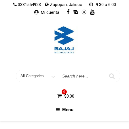
Skip
3331554923
Zapopan, Jalisco
9:30 a 6:00
to
Mi cuenta
content
Search
for
0
$
0.00
Menu