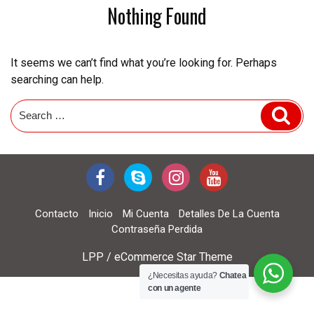
Nothing Found
It seems we can’t find what you’re looking for. Perhaps
searching can help.
Search
Sear
for:
Contacto
Inicio
Mi Cuenta
Detalles De La Cuenta
Contraseña Perdida
LPP / eCommerce Star Theme
¿Necesitas ayuda?
Chatea
con un agente