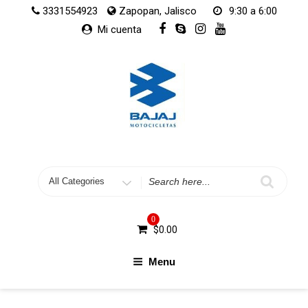
Skip
3331554923
Zapopan, Jalisco
9:30 a 6:00
to
Mi cuenta
content
Search
for
0
$
0.00
Menu